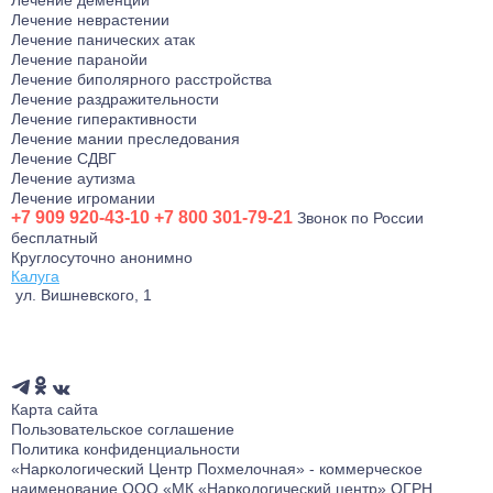
Лечение деменции
Лечение неврастении
Лечение тревожного расстройства
Лечение панических атак
Лечение фантомных болей
Лечение паранойи
Лечение биполярного расстройства
Лечение аффективного расстройства
Лечение раздражительности
Лечение бессонницы
Лечение гиперактивности
Лечение мании преследования
Лечение ГТР
Лечение СДВГ
Лечение лунатизма
Лечение аутизма
Лечение игромании
Лечение нервных тиков
+7 909 920-43-10
+7 800 301-79-21
Звонок по России
Лечение аутоагрессии
бесплатный
Лечение анозогнозии
Круглосуточно анонимно
Калуга
Лечение аутофобии
ул. Вишневского, 1
Лечение дромомании
Лечение канцерофобии
Заказать звонок
Лечение мании величия
Лечение орторексии
Карта сайта
Лечение парафилий
Пользовательское соглашение
Политика конфиденциальности
Лечение прозопагнозии
«Наркологический Центр Похмелочная» - коммерческое
Психиатрическая клиника
наименование ООО «МК «Наркологический центр» ОГРН