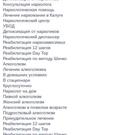
Лечение от ЛСД
Лечение биполярного расстройства
Консультация нарколога
Кодирование Агломиналом
Наркологическая помощь
Лечение от Мефедрона
Лечение панических атак
Электроимпульсная терапия
Лечение наркомании в Калуге
Лечение от Лирики
Лечение раздражительности
Наркологический центр
Кодирование Током
УБОД
Лечение от Экстази
Лечение ПТСР
Кодирование Селинкро
Детоксикация от наркотиков
Лечение от Фенозепама
Лечение гиперактивности
Наркологический диспансер
Кодирование Колме
Лечение от Бутирата
Реабилитация наркозависимых
Лечение деменции
Кодирование SITMST
Реабилитация 12 шагов
Лечение от Кокаина
Лечение дистимии
Реабилитация Day Top
Витамерц Депо
Лечение от Героина
Лечение энуреза
Реабилитация по методу Шичко
Алкоблокада
Алкоголизм
Консультация нарколога
Лечение мигрени
Лечение алкоголизма
Кодирование Актоплекс
Лечение от Дезоморфина
Лечение неврастении
В домашних условиях
Кодирование от курения
В стационаре
Лечение от Кетамина
Лечение гипомании
Кодирование на 6 месяцев
Круглосуточно
Лечение от Опиума
Лечение психопатии
Нарколог на дом
Кодирование на 1 год
Пивной алкоголизм
Лечение от Фенобарбитала
Лечение мании преследования
Компьютерное кодирование
Женский алкоголизм
Лечение от Эфедрина
Лечение энкопреза
Алкоголизм в пожилом возрасте
Лечение от Трамадола
Подростковый алкоголизм
Лечение СДВГ
Принудительное лечение
Лечение от Метадона
Лечение социопатии
Реабилитация 12 шагов
Лечение наркомании гипнозом
Лечениедетских неврозов
Реабилитация Day Top
Реабилитация по методу Шичко