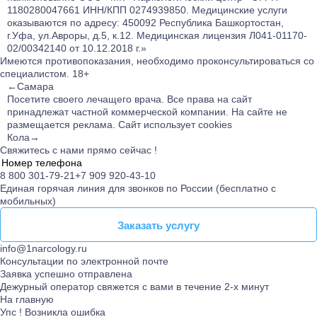
1180280047661 ИНН/КПП 0274939850. Медицинские услуги
оказываются по адресу: 450092 Республика Башкортостан,
г.Уфа, ул.Авроры, д.5, к.12. Медицинская лицензия Л041-01170-
02/00342140 от 10.12.2018 г.»
Имеются противопоказания, необходимо проконсультироваться со
специалистом.
18+
←Самара
Посетите своего лечащего врача.
Все права на сайт
принадлежат частной коммерческой компании. На сайте не
размещается реклама. Сайт использует cookies
Кола→
Свяжитесь с нами прямо сейчас !
8 800 301-79-21
+7 909 920-43-10
Единая горячая линия для звонков по России (бесплатно с
мобильных)
Заказать услугу
Заказать услугу
info@1narcology.ru
Консультации по электронной почте
Заявка успешно отправлена
Дежурный оператор свяжется с вами в течение 2-х минут
На главную
Упс ! Возникла ошибка