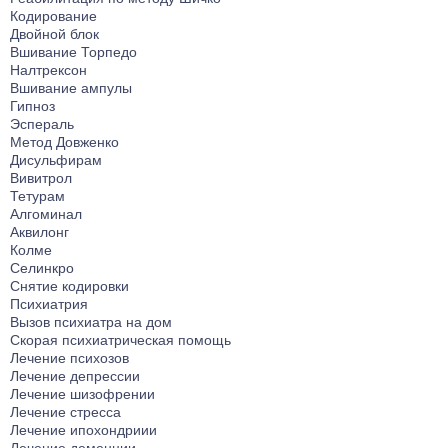
Лечение от Габапентина
Лечение булимии
Кодирование
Наркологический стационар
Лечение клаустрофобии
Двойной блок
Вшивание Торпедо
Ресоциализация наркозависимых
Лечение сонливости
Налтрексон
Телефон доверия
Лечение аутизма
Вшивание ампулы
Гипноз
Лечение анорексии
Эспераль
Лечение игромании
Метод Довженко
Дисульфирам
Лечение паранойи
Вивитрол
Лечение ОКР
Тетурам
Лечение созависимости
Алгоминал
Аквилонг
Лечение апатии
Колме
Лечение зависимости от ставок на спорт
Селинкро
Снятие кодировки
Лечение клептомании
Психиатрия
Лечение послеродовой депрессии
Вызов психиатра на дом
Скорая психиатрическая помощь
Лечение социофобии
Лечение психозов
Лечение алекситимии
Лечение депрессии
Лечение шизофрении
Лечение астении
Лечение стресса
Лечение истерических расстройств
Лечение ипохондриии
Лечение ПРЛ