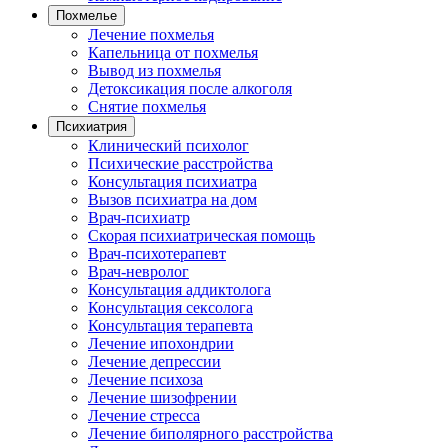
Похмелье
Лечение похмелья
Капельница от похмелья
Вывод из похмелья
Детоксикация после алкоголя
Снятие похмелья
Психиатрия
Клинический психолог
Психические расстройства
Консультация психиатра
Вызов психиатра на дом
Врач-психиатр
Скорая психиатрическая помощь
Врач-психотерапевт
Врач-невролог
Консультация аддиктолога
Консультация сексолога
Консультация терапевта
Лечение ипохондрии
Лечение депрессии
Лечение психоза
Лечение шизофрении
Лечение стресса
Лечение биполярного расстройства