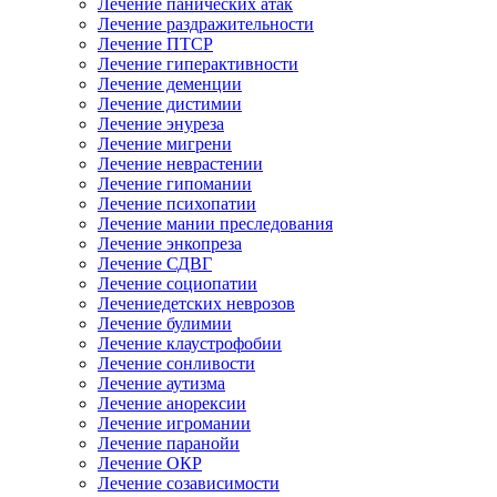
Лечение панических атак
Лечение раздражительности
Лечение ПТСР
Лечение гиперактивности
Лечение деменции
Лечение дистимии
Лечение энуреза
Лечение мигрени
Лечение неврастении
Лечение гипомании
Лечение психопатии
Лечение мании преследования
Лечение энкопреза
Лечение СДВГ
Лечение социопатии
Лечениедетских неврозов
Лечение булимии
Лечение клаустрофобии
Лечение сонливости
Лечение аутизма
Лечение анорексии
Лечение игромании
Лечение паранойи
Лечение ОКР
Лечение созависимости