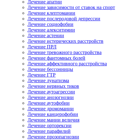
Лечение апатии
Лечение зависимости от ставок на спорт
Лечение клептомании
Лечение послеродовой депрессии
Лечение социофобии
Лечение алекситимии
Лечение астении
Лечение истерических расстройств
Лечение ПРЛ
Лечение тревожного расстройства
Лечение фантомных болей
Лечение аффективного расстройства
Лечение бессонницы
Лечение ГТР
Лечение лунатизма
Лечение нервных тиков
Лечение аутоагрессии
Лечение анозогнозии
Лечение аутофобии
Лечение дромомании
Лечение канцерофобии
Лечение мании величия
Лечение орторексии
Лечение парафилий
Лечение прозопагнозии