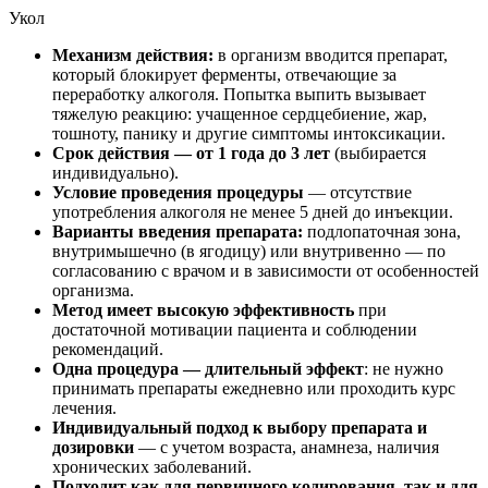
Укол
Механизм действия:
в организм вводится препарат,
который блокирует ферменты, отвечающие за
переработку алкоголя. Попытка выпить вызывает
тяжелую реакцию: учащенное сердцебиение, жар,
тошноту, панику и другие симптомы интоксикации.
Срок действия — от 1 года до 3 лет
(выбирается
индивидуально).
Условие проведения процедуры
— отсутствие
употребления алкоголя не менее 5 дней до инъекции.
Варианты введения препарата:
подлопаточная зона,
внутримышечно (в ягодицу) или внутривенно — по
согласованию с врачом и в зависимости от особенностей
организма.
Метод имеет высокую эффективность
при
достаточной мотивации пациента и соблюдении
рекомендаций.
Одна процедура — длительный эффект
: не нужно
принимать препараты ежедневно или проходить курс
лечения.
Индивидуальный подход к выбору препарата и
дозировки
— с учетом возраста, анамнеза, наличия
хронических заболеваний.
Подходит как для первичного кодирования, так и для