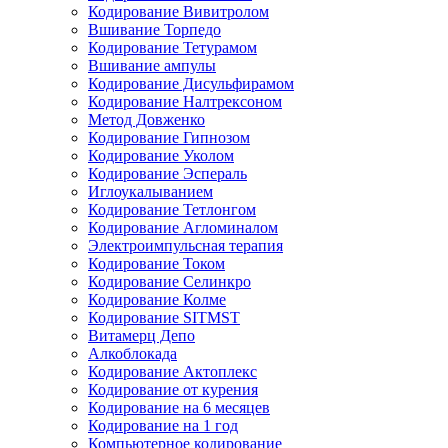
Кодирование Вивитролом
Вшивание Торпедо
Кодирование Тетурамом
Вшивание ампулы
Кодирование Дисульфирамом
Кодирование Налтрексоном
Метод Довженко
Кодирование Гипнозом
Кодирование Уколом
Кодирование Эспераль
Иглоукалыванием
Кодирование Тетлонгом
Кодирование Агломиналом
Электроимпульсная терапия
Кодирование Током
Кодирование Селинкро
Кодирование Колме
Кодирование SITMST
Витамерц Депо
Алкоблокада
Кодирование Актоплекс
Кодирование от курения
Кодирование на 6 месяцев
Кодирование на 1 год
Компьютерное кодирование