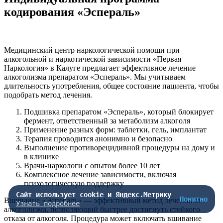
кодирования «Эспераль»
Медицинский центр наркологической помощи при
алкогольной и наркотической зависимости «Первая
Наркология» в Калуге предлагает эффективное лечение
алкоголизма препаратом «Эспераль». Мы учитываем
длительность употребления, общее состояние пациента, чтобы
подобрать метод лечения.
Подшивка препаратом «Эспераль», который блокирует
фермент, ответственный за метаболизм алкоголя
Применение разных форм: таблетки, гель, имплантат
Терапия проводится анонимно и безопасно
Выполнение противорецидивной процедуры на дому и
в клинике
Врачи-наркологи с опытом более 10 лет
Комплексное лечение зависимости, включая
психологическую поддержку
Сайт использует cookie и Яндекс.Метрику
Понятно
Вшивание «Эспераль» — эффективный метод лечения от
Узнать подробнее
алкоголизма, позволяющий быстрее достигнуть стойкого
отказа от алкоголя. Процедура может включать вшивание