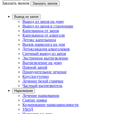
Заказать звонок
Заказать звонок
Вывод из запоя
Вывод из запоя на дому
Вывод из запоя в стационаре
Капельница от запоя
Капельница от алкоголя
Детокс капельница
Вызов нарколога на дом
Детоксикация алкоголиков
Срочный вывод из запоя
Экстренное вытрезвление
Вытрезвление на дому
Пивной запой
Принудительное лечение
Круглосуточно
Лечение белой горячки
Частный вытрезвитель
Наркомания
Лечение наркомании
Снятие ломки
Кодирование наркозависимости
УБОД
Нарколог на дом