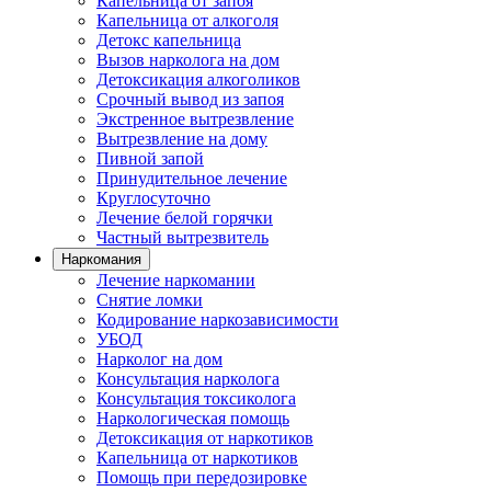
Капельница от запоя
Капельница от алкоголя
Детокс капельница
Вызов нарколога на дом
Детоксикация алкоголиков
Срочный вывод из запоя
Экстренное вытрезвление
Вытрезвление на дому
Пивной запой
Принудительное лечение
Круглосуточно
Лечение белой горячки
Частный вытрезвитель
Наркомания
Лечение наркомании
Снятие ломки
Кодирование наркозависимости
УБОД
Нарколог на дом
Консультация нарколога
Консультация токсиколога
Наркологическая помощь
Детоксикация от наркотиков
Капельница от наркотиков
Помощь при передозировке