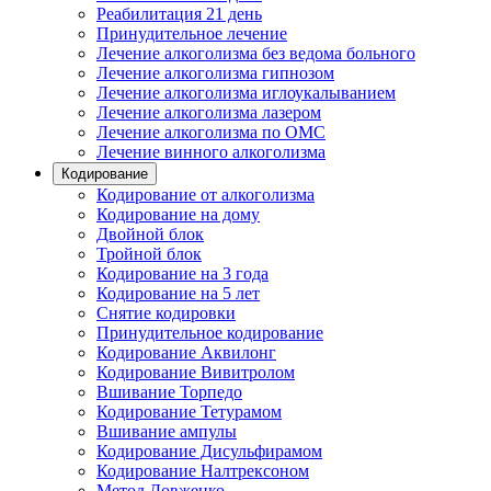
Реабилитация 21 день
Принудительное лечение
Лечение алкоголизма без ведома больного
Лечение алкоголизма гипнозом
Лечение алкоголизма иглоукалыванием
Лечение алкоголизма лазером
Лечение алкоголизма по ОМС
Лечение винного алкоголизма
Кодирование
Кодирование от алкоголизма
Кодирование на дому
Двойной блок
Тройной блок
Кодирование на 3 года
Кодирование на 5 лет
Снятие кодировки
Принудительное кодирование
Кодирование Аквилонг
Кодирование Вивитролом
Вшивание Торпедо
Кодирование Тетурамом
Вшивание ампулы
Кодирование Дисульфирамом
Кодирование Налтрексоном
Метод Довженко