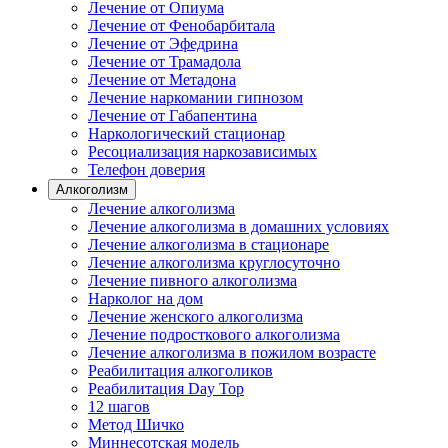
Лечение от Опиума
Лечение от Фенобарбитала
Лечение от Эфедрина
Лечение от Трамадола
Лечение от Метадона
Лечение наркомании гипнозом
Лечение от Габапентина
Наркологический стационар
Ресоциализация наркозависимых
Телефон доверия
Алкоголизм
Лечение алкоголизма
Лечение алкоголизма в домашних условиях
Лечение алкоголизма в стационаре
Лечение алкоголизма круглосуточно
Лечение пивного алкоголизма
Нарколог на дом
Лечение женского алкоголизма
Лечение подросткового алкоголизма
Лечение алкоголизма в пожилом возрасте
Реабилитация алкоголиков
Реабилитация Day Top
12 шагов
Метод Шичко
Миннесотская модель