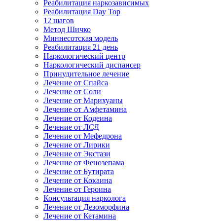
Реабилитация наркозависимых
Реабилитация Day Top
12 шагов
Метод Шичко
Миннесотская модель
Реабилитация 21 день
Наркологический центр
Наркологический диспансер
Принудительное лечение
Лечение от Спайса
Лечение от Соли
Лечение от Марихуаны
Лечение от Амфетамина
Лечение от Кодеина
Лечение от ЛСД
Лечение от Мефедрона
Лечение от Лирики
Лечение от Экстази
Лечение от Фенозепама
Лечение от Бутирата
Лечение от Кокаина
Лечение от Героина
Консультация нарколога
Лечение от Дезоморфина
Лечение от Кетамина