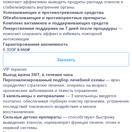
помогают эффективно выводить продукты распада этанола и
стабилизировать внутренние органы.
Успокаивающие и противотревожные средства
Обезболивающие и противорвотные препараты
Комплекс витаминов и поддерживающих средств
Лекарственная поддержка на 7 дней после процедуры
—
помогает сохранить эффект и избежать повторной
интоксикации.
Гарантированная анонимность
6 300₽
8 550₽
Заказать
Заказать
VIP терапия
Выезд врача 24/7, в течение часа
Персонализированный подбор лечебной схемы
— врач
определяет стратегию лечения, опираясь на возраст,
хронические заболевания и тяжесть отравления.
3 капельницы с интервалами
— 3 капельницы вводятся
поэтапно, обеспечивая глубокую очистку организма, устранение
последствий токсического воздействия и мягкое
восстановление.
Сильные детокс-препараты
— способствуют быстрому
выведению этанола, нормализуют функции печени, почек и
нервной системы.