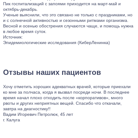
Пик госпитализаций с запоями приходится на март-май и
октябрь-декабрь.
Ученые выяснили, что это связано не только с праздниками, но
и с солнечной активностью и сезонными ритмами организма.
Весной и осенью обострения случаются чаще, и помощь нужна
в любое время суток.
Источник:
Эпидемиологические исследования (КиберЛенинка)
Отзывы наших пациентов
Хочу отметить хороших адекватных врачей, которые приехали
Н
ко мне за полчаса, когда я вызвал посреди ночи. В последнее
п
время начал плохо отходить после «корпоративов», много
х
рвоты и других неприятных вещей. Спасибо что откачали,
п
завтра на диагностику!!
Е
Вадим Игоревич Петролюк, 45 лет
г
г. Калуга