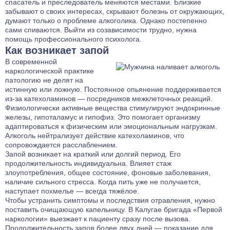
спасатель и преследователь меняются местами. Близкие
забывают о своих интересах, скрывают болезнь от окружающих,
думают только о проблеме алкоголика. Однако постепенно
сами спиваются. Выйти из созависимости трудно, нужна
помощь профессионального психолога.
Как возникает запой
В современной
наркологической практике
патологию не делят на
истинную или ложную. Постоянное опьянение поддерживается
из-за катехоламинов — посредников межклеточных реакций.
Физиологически активные вещества стимулируют эндокринные
железы, гипоталамус и гипофиз. Это помогает организму
адаптироваться к физическим или эмоциональным нагрузкам.
Алкоголь нейтрализует действие катехоламинов, что
сопровождается расслаблением.
Запой возникает на краткий или долгий период. Его
продолжительность индивидуальна. Влияет стаж
злоупотребления, общее состояние, фоновые заболевания,
наличие сильного стресса. Когда пить уже не получается,
наступает похмелье — всегда тяжёлое.
Чтобы устранить симптомы и последствия отравления, нужно
поставить очищающую капельницу. В Калугае бригада «Первой
наркологии» выезжает к пациенту сразу после вызова.
Продолжительность запоя более двух дней — показание для