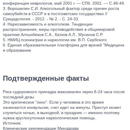
конференция неврологов, май 2001 г. — СПб. 2001. — С.48-49.
Ворошилин С.И. Алкогольный фактор среди причин роста
самоубийств в СССР и в постсоветских государствах //
Суицидология. - 2012. - № 2. - С. 24-33.
Наркозависимость и алкоголизм. Тенденции
распространения, меры противодействия в общемировой
практике Алтынбеков С.А., Катков А.Л., Мусинов С.Р.
НМИЦ психиатрии и наркологии им. В.П. Сербского
Единая образовательная платформа для врачей "Медицина
и образование
Подтвержденные факты
Риск судорожного припадка максимален через 8-24 часа после
последней дозы.
Это критическое "окно". Если у человека в это время
начинаются конвульсии, счет идет на минуты. Приступ может
случиться ночью, в выходной, в праздник — именно поэтому
нужна круглосуточная наркологическая помощь.
Источник:
Клинические рекомендации Минздрава