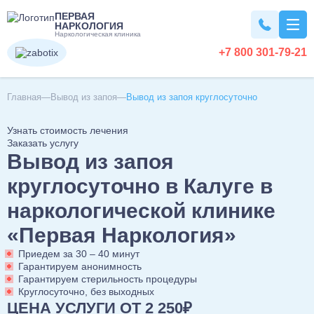
ПЕРВАЯ
НАРКОЛОГИЯ
Наркологическая клиника
+7 800 301-79-21
Вывод из запоя
Главная
Вывод из запоя
Вывод из запоя круглосуточно
Узнать стоимость лечения
Вывод из запоя на дому
Наркомания
Заказать услугу
Вывод из запоя
Вывод из запоя в стационаре
Капельница от запоя
Лечение наркомании
Алкоголизм
круглосуточно в Калуге в
Капельница от алкоголя
Снятие ломки
наркологической клинике
Детокс капельница
Кодирование наркозависимости
Лечение алкоголизма
Кодирование
Вызов нарколога на дом
«Первая Наркология»
УБОД
Лечение алкоголизма в домашних условиях
Детоксикация алкоголиков
Нарколог на дом
Приедем за 30 – 40 минут
Лечение алкоголизма в стационаре
Кодирование от алкоголизма
Похмелье
Срочный вывод из запоя
Гарантируем анонимность
Консультация нарколога
Лечение алкоголизма круглосуточно
Гарантируем стерильность процедуры
Кодирование на дому
Экстренное вытрезвление
Консультация токсиколога
Круглосуточно, без выходных
Лечение пивного алкоголизма
Двойной блок
Вытрезвление на дому
Лечение похмелья
Психиатрия
ЦЕНА УСЛУГИ ОТ 2 250₽
Наркологическая помощь
Нарколог на дом