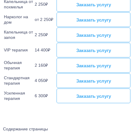
Лечение от Габапентина
Капельница от
Лечение булимии
2 250₽
Заказать услугу
Заказать услугу
похмелья
Наркологический стационар
Лечение клаустрофобии
Ресоциализация наркозависимых
Нарколог на
Лечение сонливости
от 2 250₽
Заказать услугу
Заказать услугу
дом
Телефон доверия
Лечение аутизма
Капельница от
Лечение анорексии
2 250₽
Заказать услугу
Заказать услугу
запоя
Лечение игромании
Лечение паранойи
VIP терапия
14 400₽
Заказать услугу
Заказать услугу
Лечение ОКР
Обычная
Лечение созависимости
2 160₽
Заказать услугу
Заказать услугу
терапия
Лечение апатии
Стандартная
Лечение зависимости от ставок на спорт
4 050₽
Заказать услугу
Заказать услугу
терапия
Лечение клептомании
Усиленная
Лечение послеродовой депрессии
6 300₽
Заказать услугу
Заказать услугу
терапия
Лечение социофобии
Лечение алекситимии
Лечение астении
Лечение истерических расстройств
Содержание страницы
Лечение ПРЛ