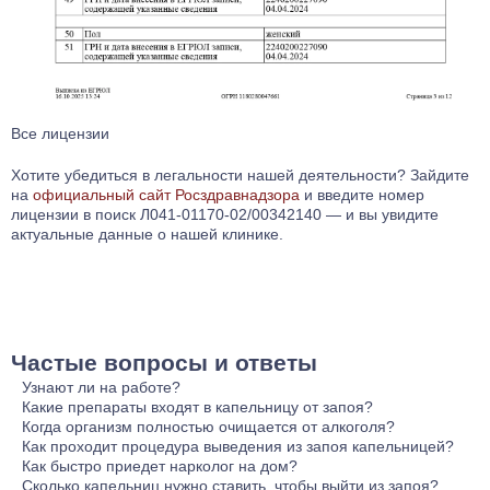
Все лицензии
Хотите убедиться в легальности нашей деятельности? Зайдите
на
официальный сайт Росздравнадзора
и введите номер
лицензии в поиск Л041-01170-02/00342140 — и вы увидите
актуальные данные о нашей клинике.
Частые вопросы и ответы
Узнают ли на работе?
Абсолютно нет. Мы не передаем информацию третьим
Какие препараты входят в капельницу от запоя?
лицам, не выдаем справок, которые могут вас
В капельницу от запоя обычно включаются препараты для
Когда организм полностью очищается от алкоголя?
скомпрометировать. При необходимости мы предоставляем
восстановления электролитного баланса, устранения
Организм полностью очищается от алкоголя в течение 24-48
Как проходит процедура выведения из запоя капельницей?
только нейтральную справку о нахождении под медицинским
дегидратации и улучшения общего состояния пациента.
часов после последнего приема, однако следы алкоголя
Процедура проводится с соблюдением строгих правил
Как быстро приедет нарколог на дом?
наблюдением в указанные дни (без указания диагноза).
Основу раствора составляет вода для инъекций, в которой
могут сохраняться несколько дней. Длительность этого
асептики. Врач мобильной бригады или круглосуточного
Наркологическая помощь может быть как запланированной,
Сколько капельниц нужно ставить, чтобы выйти из запоя?