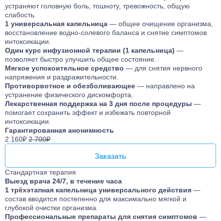
устраняют головную боль, тошноту, тревожность, общую
слабость.
1 универсальная капельница
— общее очищение организма,
восстановление водно-солевого баланса и снятие симптомов
интоксикации.
Один курс инфузионной терапии (1 капельница)
—
позволяет быстро улучшить общее состояние.
Мягкое успокоительное средство
— для снятия нервного
напряжения и раздражительности.
Противорвотное и обезболивающее
— направлено на
устранение физического дискомфорта.
Лекарственная поддержка на 3 дня после процедуры
—
помогает сохранить эффект и избежать повторной
интоксикации.
Гарантированная анонимность
2 160₽
2 700₽
Заказать
Заказать
Стандартная терапия
Выезд врача 24/7, в течение часа
1 трёхэтапная капельница универсального действия
—
состав вводится постепенно для максимально мягкой и
глубокой очистки организма.
Профессиональные препараты для снятия симптомов
—