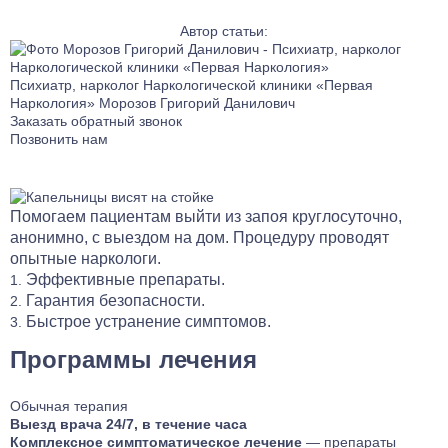
Лечение тревожного расстройства
Автор статьи:
Лечение фантомных болей
Лечение аффективного расстройства
Психиатр, нарколог Наркологической клиники «Первая
Наркология»
Лечение бессонницы
Морозов Григорий Данилович
Заказать обратный звонок
Лечение ГТР
Позвонить нам
Лечение лунатизма
Лечение нервных тиков
Лечение аутоагрессии
Помогаем пациентам выйти из запоя круглосуточно,
Лечение анозогнозии
анонимно, с выездом на дом. Процедуру проводят
опытные наркологи.
Лечение аутофобии
Эффективные препараты.
Лечение дромомании
Гарантия безопасности.
Лечение канцерофобии
Быстрое устранение симптомов.
Лечение мании величия
Программы лечения
Лечение орторексии
Лечение парафилий
Обычная терапия
Лечение прозопагнозии
Выезд врача 24/7, в течение часа
Психиатрическая клиника
Комплексное симптоматическое лечение
— препараты