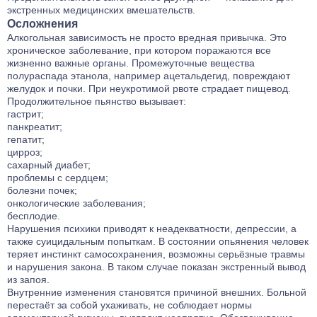
экстренных медицинских вмешательств.
Осложнения
Алкогольная зависимость не просто вредная привычка. Это
хроническое заболевание, при котором поражаются все
жизненно важные органы. Промежуточные вещества
полураспада этанола, например ацетальдегид, повреждают
желудок и почки. При неукротимой рвоте страдает пищевод.
Продолжительное пьянство вызывает:
гастрит;
панкреатит;
гепатит;
цирроз;
сахарный диабет;
проблемы с сердцем;
болезни почек;
онкологические заболевания;
бесплодие.
Нарушения психики приводят к неадекватности, депрессии, а
также суицидальным попыткам. В состоянии опьянения человек
теряет инстинкт самосохранения, возможны серьёзные травмы
и нарушения закона. В таком случае показан экстренный вывод
из запоя.
Внутренние изменения становятся причиной внешних. Больной
перестаёт за собой ухаживать, не соблюдает нормы