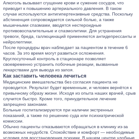
Алкоголь вызывает сгущение крови и сужение сосудов, что
приводит к повышению артериального давления. В таком
случае используются антигипертензивные средства. Поскольку
абстиненция сопровождается сильной болью, а также
мышечными спазмами, вводятся нестероидные
противовоспалительные и спазмолитики. Для устранения
тревоги, бреда, галлюцинаций применяются антидепрессанты и
нейролептики.
После процедуры врач наблюдает за пациентом в течение 6
часов. За это время могут развиться осложнения.
Круглосуточный контроль в стационаре позволяет
своевременно устранить побочные реакции, вызванные
лекарствами для вывода из запоя.
Как заставить человека лечиться
Медицинские вмешательства без согласия пациента не
проводится. Результат будет временным, и человек вернётся к
привычному образу жизни. Исходя из опыта наших врачей, срыв
случится быстро. Кроме того, принудительное лечение
запрещено законами.
Больные госпитализируются при наличии экстренных
показаний, а также по решению суда или психиатрической
комиссии.
Обычно пациенты отказываются обращаться в клинику из-за
возможных неудобств. Спокойствие и комфорт — необходимые
условия для восстановления психики. В нашем центре удобные