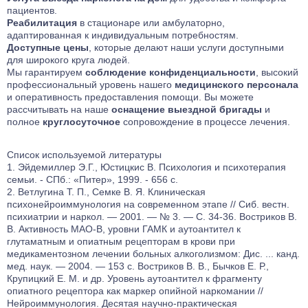
пациентов.
Реабилитация
в стационаре или амбулаторно,
адаптированная к индивидуальным потребностям.
Доступные цены
, которые делают наши услуги доступными
для широкого круга людей.
Мы гарантируем
соблюдение конфиденциальности
, высокий
профессиональный уровень нашего
медицинского персонала
и оперативность предоставления помощи. Вы можете
рассчитывать на наше
оснащение выездной бригады
и
полное
круглосуточное
сопровождение в процессе лечения.
Список используемой литературы
Эйдемиллер Э.Г., Юстицкис В. Психология и психотерапия
семьи. - СПб.: «Питер», 1999. - 656 с.
Ветлугина Т. П., Семке В. Я. Клиническая
психонейроиммунология на современном этапе // Сиб. вестн.
психиатрии и наркол. — 2001. — № 3. — С. 34-36. Востриков В.
В. Активность МАО-В, уровни ГАМК и аутоантител к
глутаматным и опиатным рецепторам в крови при
медикаментозном лечении больных алкоголизмом: Дис. ... канд.
мед. наук. — 2004. — 153 с. Востриков В. В., Бычков Е. Р.,
Крупицкий Е. М. и др. Уровень аутоантител к фрагменту
опиатного рецептора как маркер опийной наркомании //
Нейроиммунология. Десятая научно-практическая