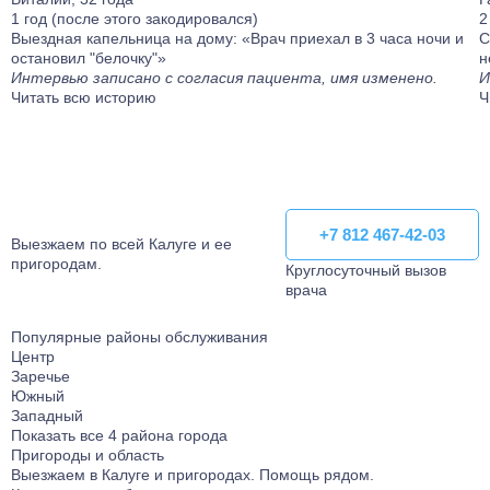
1 год (после этого закодировался)
2
Выездная капельница на дому: «Врач приехал в 3 часа ночи и
С
остановил "белочку"»
н
Интервью записано с согласия пациента, имя изменено.
И
Читать всю историю
Ч
+7 812 467-42-03
+7 812 467-42-03
Выезжаем по всей Калуге и ее
пригородам.
Круглосуточный вызов
врача
Популярные районы обслуживания
Центр
Заречье
Южный
Западный
Показать все 4 района города
Пригороды и область
Выезжаем в Калуге и пригородаx. Помощь рядом.