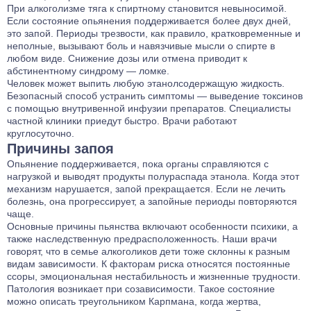
При алкоголизме тяга к спиртному становится невыносимой.
Если состояние опьянения поддерживается более двух дней,
это запой. Периоды трезвости, как правило, кратковременные и
неполные, вызывают боль и навязчивые мысли о спирте в
любом виде. Снижение дозы или отмена приводит к
абстинентному синдрому — ломке.
Человек может выпить любую этанолсодержащую жидкость.
Безопасный способ устранить симптомы — выведение токсинов
с помощью внутривенной инфузии препаратов. Специалисты
частной клиники приедут быстро. Врачи работают
круглосуточно.
Причины запоя
Опьянение поддерживается, пока органы справляются с
нагрузкой и выводят продукты полураспада этанола. Когда этот
механизм нарушается, запой прекращается. Если не лечить
болезнь, она прогрессирует, а запойные периоды повторяются
чаще.
Основные причины пьянства включают особенности психики, а
также наследственную предрасположенность. Наши врачи
говорят, что в семье алкоголиков дети тоже склонны к разным
видам зависимости. К факторам риска относятся постоянные
ссоры, эмоциональная нестабильность и жизненные трудности.
Патология возникает при созависимости. Такое состояние
можно описать треугольником Карпмана, когда жертва,