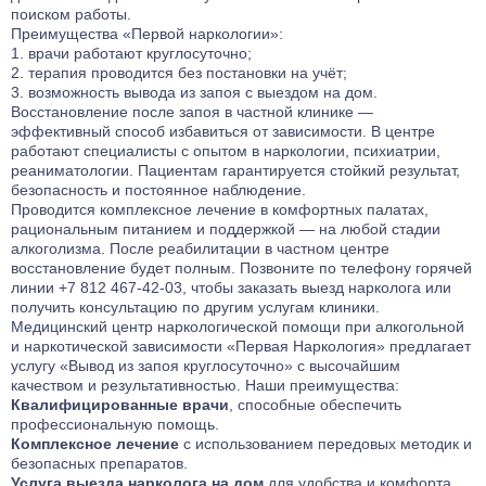
диагностику состояния, защищаем ваши органы,
поиском работы.
предотвращаем осложнения и стабилизируем психику. Это
Преимущества «Первой наркологии»:
инвестиция в вашу безопасность и будущее здоровье.
врачи работают круглосуточно;
терапия проводится без постановки на учёт;
возможность вывода из запоя с выездом на дом.
Восстановление после запоя в частной клинике —
эффективный способ избавиться от зависимости. В центре
работают специалисты с опытом в наркологии, психиатрии,
реаниматологии. Пациентам гарантируется стойкий результат,
безопасность и постоянное наблюдение.
Проводится комплексное лечение в комфортных палатах,
рациональным питанием и поддержкой — на любой стадии
алкоголизма. После реабилитации в частном центре
восстановление будет полным. Позвоните по телефону горячей
линии +7 812 467-42-03, чтобы заказать выезд нарколога или
получить консультацию по другим услугам клиники.
Медицинский центр наркологической помощи при алкогольной
и наркотической зависимости «Первая Наркология» предлагает
услугу «Вывод из запоя круглосуточно» с высочайшим
качеством и результативностью. Наши преимущества:
Квалифицированные врачи
, способные обеспечить
профессиональную помощь.
Комплексное лечение
с использованием передовых методик и
безопасных препаратов.
Услуга выезда нарколога на дом
для удобства и комфорта