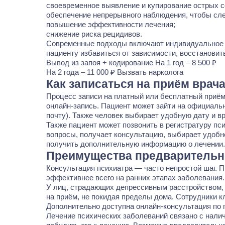
своевременное выявление и купирование острых с
обеспечение непрерывного наблюдения, чтобы след
повышение эффективности лечения;
снижение риска рецидивов.
Современные подходы включают индивидуальное л
пациенту избавиться от зависимости, восстановит
Вывод из запоя
+ кодирование
На 1 год – 8 500 ₽
На 2 года – 11 000 ₽
Вызвать нарколога
Как записаться на приём врач
Процесс записи на платный или бесплатный приём
онлайн-запись. Пациент может зайти на официальн
почту). Также человек выбирает удобную дату и вр
Также пациент может позвонить в регистратуру пс
вопросы, получает консультацию, выбирает удобн
получить дополнительную информацию о лечении.
Преимущества предварительно
Консультация психиатра — часто непростой шаг. П
эффективнее всего на ранних этапах заболевания.
У лиц, страдающих депрессивным расстройством,
на приём, не покидая пределы дома. Сотрудники к
Дополнительно доступна онлайн-консультация по
Лечение психических заболеваний связано с нали