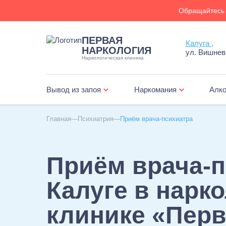
Обращайтесь 
ПЕРВАЯ
Калуга ,
НАРКОЛОГИЯ
ул. Вишневс
Наркологическая клиника
Вывод из запоя
Наркомания
Алко
Главная
Психиатрия
Приём врача-психиатра
Приём врача-п
Калуге в нарк
клинике «Пер