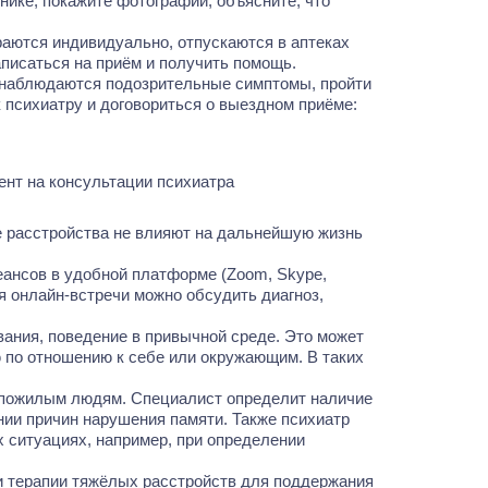
нике, покажите фотографии, объясните, что
аются индивидуально, отпускаются в аптеках
аписаться на приём и получить помощь.
х наблюдаются подозрительные симптомы, пройти
 психиатру и договориться о выездном приёме:
е расстройства не влияют на дальнейшую жизнь
еансов в удобной платформе (Zoom, Skype,
я онлайн-встречи можно обсудить диагноз,
вания, поведение в привычной среде. Это может
ю по отношению к себе или окружающим. В таких
м пожилым людям. Специалист определит наличие
нии причин нарушения памяти. Также психиатр
 ситуациях, например, при определении
и терапии тяжёлых расстройств для поддержания