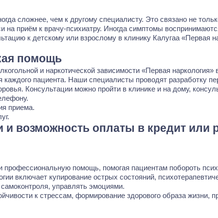
огда сложнее, чем к другому специалисту. Это связано не толь
и на приём к врачу-психиатру. Иногда симптомы воспринимаютс
льтацию к детскому или взрослому в клинику Калугаа «Первая 
кая помощь
лкогольной и наркотической зависимости
«Первая наркология» 
ья каждого пациента. Наши специалисты проводят разработку п
ровья. Консультации можно пройти в клинике и на дому, консул
елефону.
я приема.
уг.
и и возможность оплаты в кредит или 
и профессиональную помощь, помогая пациентам побороть псих
огии включает купирование острых состояний, психотерапевтич
 самоконтроля, управлять эмоциями.
ойчивости к стрессам, формирование здорового образа жизни, 