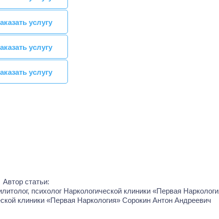
аказать услугу
аказать услугу
аказать услугу
аказать услугу
аказать услугу
аказать услугу
Автор статьи:
еской клиники «Первая Наркология»
Сорокин Антон Андреевич