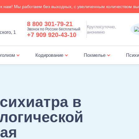
к нам! Мы работаем без выходных, с увеличенным количеством вы
8 800 301-79-21
Круглосуточно,
Звонок по России бесплатный
кого, 1
анонимно
+7 909 920-43-10
голизм
Кодирование
Похмелье
Психи
Лечение зависимости от ставок на спорт
Амбулаторная психологическая поддер
сихиатра в
ологической
вая