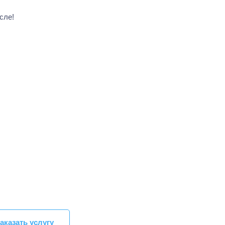
сле!
аказать услугу
аказать услугу