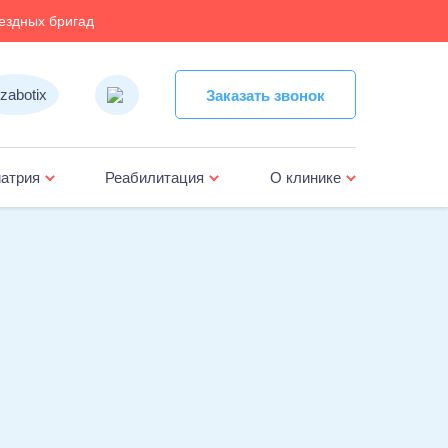
ездных бригад
Заказать звонок
Заказать звонок
атрия
Реабилитация
О клинике
жка