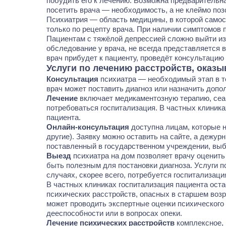
побудить его к лечению. Возможна предварительна
посетить врача — необходимость, а не клеймо поз
Психиатрия — область медицины, в которой самос
только по рецепту врача. При наличии симптомов 
Пациентам с тяжёлой депрессией сложно выйти из
обследование у врача, не всегда представляется
врач прибудет к пациенту, проведёт консультацию
Услуги по лечению расстройств, оказ
Консультация
психиатра — необходимый этап в т
врач может поставить диагноз или назначить доп
Лечение
включает медикаментозную терапию, сеа
потребоваться госпитализация. В частных клиник
пациента.
Онлайн-консультация
доступна лицам, которые н
другие). Заявку можно оставить на сайте, а дежу
поставленный в государственном учреждении, выб
Выезд
психиатра на дом
позволяет врачу оценить 
быть полезным для постановки диагноза. Услуги п
случаях, скорее всего, потребуется госпитализаци
В частных клиниках госпитализация пациента ос
психических расстройств, опасных в старшем возр
может проводить экспертные оценки психического
дееспособности или в вопросах опеки.
Лечение психических расстройств
комплексное, 