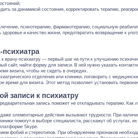
остояний;
ить за динамикой состояния, корректировать терапию, реагиро
ечение, психотерапию, фармакотерапию, социальную реабили
ь здоровье и качество жизни, предотвратить возвращение к уп
а-психиатра
 к врачу-психиатру — первый шаг на пути к улучшению психичес
ый сайт, найти форму для записи. В ней нужно указать контакт
емя визита, чтобы не сидеть в очередях.
ихиатрического отделения или клиники, поговорить с медицинск
ое время для визита. Этот метод позволяет установить первон
й записи к психиатру
редварительная запись поможет не откладывать терапию. Как л
 даже элементарные действия вызывают трудности. При налич
линики помогут в выборе специалиста, расскажут об услугах, и
 платформе Skype.
чием фобий и стереотипов. При обнаружении признаков необхо