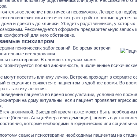
я запись к психиатру родственника или друга. Расскажите о кли
ора.
тоятельное лечение практически невозможно. Лекарства подбир
психологических или психических расстройств рекомендуется з
 дома и доехать до клиники. Убедить родственников, у которы
 возможным. Рекомендуется оформить предварительную запись к
 в комфортной для него обстановке.
ываемые психиатром
ерапии психических заболеваний. Во время встречи
олнительные исследования.
нсы психотерапии. В сложных случаях может
ах гарантируется полная анонимность, а излеченные психически
е могут посетить клинику лично. Встреча проходит в формате с
рный специалист свяжется с пациентом в удобное время. Во врем
рать тактику лечения.
поведение пациента во время консультации, условия его прожи
сихиатрии на дому актуальны, если пациент проявляет агресси
я.
таётся анонимной. Выездной приём также может быть необходи
асте (болезнь Альцгеймера или деменция), помочь в установле
 состояния, которые необходимы в юридических или социальных
поэтому сеансы психотерапии необходимы пациентам на стади